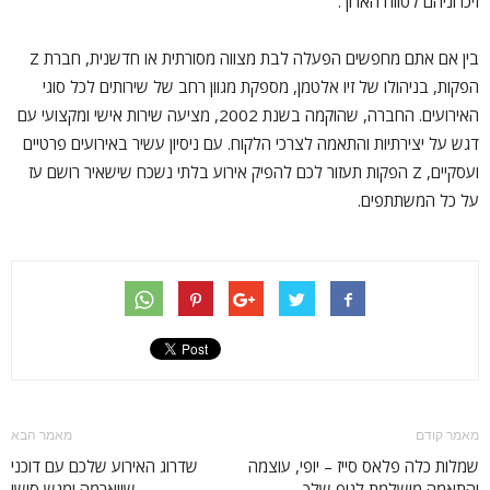
זיכרוניהם לטווח הארוך.
בין אם אתם מחפשים
הפעלה לבת מצווה
מסורתית או חדשנית, חברת Z
הפקות, בניהולו של זיו אלטמן, מספקת מגוון רחב של שירותים לכל סוגי
האירועים. החברה, שהוקמה בשנת 2002, מציעה שירות אישי ומקצועי עם
דגש על יצירתיות והתאמה לצרכי הלקוח. עם ניסיון עשיר באירועים פרטיים
ועסקיים, Z הפקות תעזור לכם להפיק אירוע בלתי נשכח שישאיר רושם עז
על כל המשתתפים.
מאמר קודם
מאמר הבא
שמלות כלה פלאס סייז – יופי, עוצמה
שדרוג האירוע שלכם עם דוכני
והתאמה מושלמת לגוף שלך
שווארמה ומגש סושי