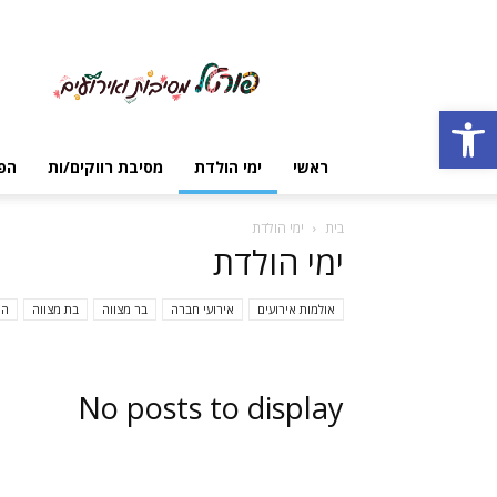
פורטל
מסיבות
ואירועים
Open toolbar
ראשי
ימי הולדת
מסיבת רווקים/ות
הפ
בית
ימי הולדת
ימי הולדת
אולמות אירועים
אירועי חברה
בר מצווה
בת מצווה
הפ
No posts to display