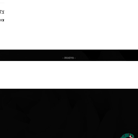
צל
צוו
- פרסומת -