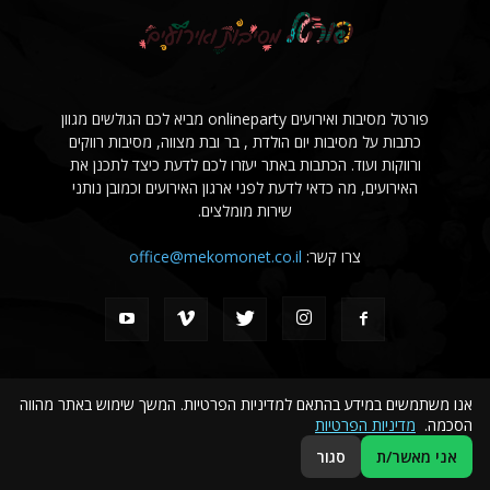
פורטל מסיבות ואירועים onlineparty מביא לכם הגולשים מגוון
כתבות על מסיבות יום הולדת , בר ובת מצווה, מסיבות רווקים
ורווקות ועוד. הכתבות באתר יעזרו לכם לדעת כיצד לתכנן את
האירועים, מה כדאי לדעת לפני ארגון האירועים וכמובן נותני
שירות מומלצים.
צרו קשר:
office@mekomonet.co.il
אנו משתמשים במידע בהתאם למדיניות הפרטיות. המשך שימוש באתר מהווה
הסכמה.
מדיניות הפרטיות
פרסמו אצלנו
פרסום עסקים בקבוצת מקומונט
הצהרת נגישות
אני מאשר/ת
סגור
© כל הזכויות שמורות לפורטל מסיבות ואירועים onlineparty.co.il