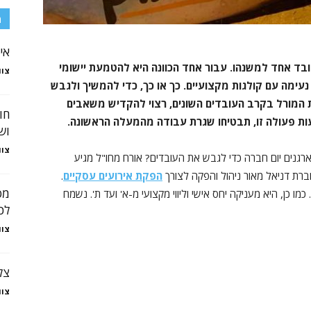
מ
אי
 אחד למשנהו. עבור אחד הכוונה היא להטמעת יישומי
צוו
ימה עם קולגות מקצועיים. כך או כך, כדי להמשיך ולגבש
 המורל בקרב העובדים השונים, רצוי להקדיש משאבים
חו
ות פעולה זו, תבטיחו שגרת עבודה מהמעלה הראשונה.
וש
צוו
ארגנים יום חברה כדי לגבש את העובדים? אורח מחו"ל מגיע
חברת דניאל מאור ניהול והפקה לצורך
הפקת אירועים עסקיים
.
מס
ו כן, היא מעניקה יחס אישי וליווי מקצועי מ-א' ועד ת'. נשמח
לכ
צוו
צל
צוו