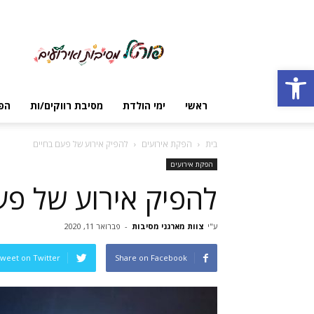
פורטל
מסיבות
ואירועים
Open toolbar
ראשי
ימי הולדת
מסיבת רווקים/ות
הפ
בית
הפקת אירועים
להפיק אירוע של פעם בחיים
הפקת אירועים
להפיק אירוע של פע
ע"י
צוות מארגני מסיבות
-
פברואר 11, 2020
weet on Twitter
Share on Facebook