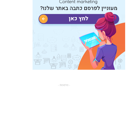
- פרסומת -