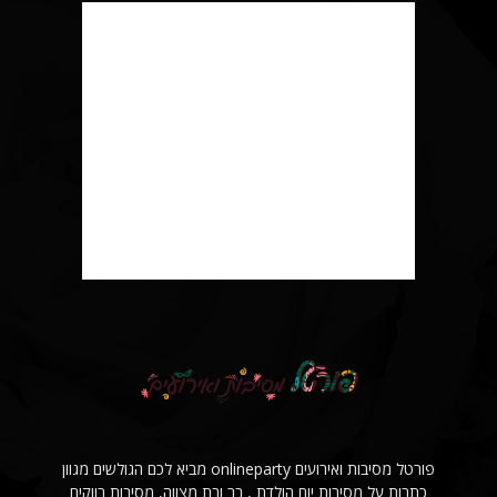
פורטל מסיבות ואירועים onlineparty מביא לכם הגולשים מגוון
כתבות על מסיבות יום הולדת , בר ובת מצווה, מסיבות רווקים