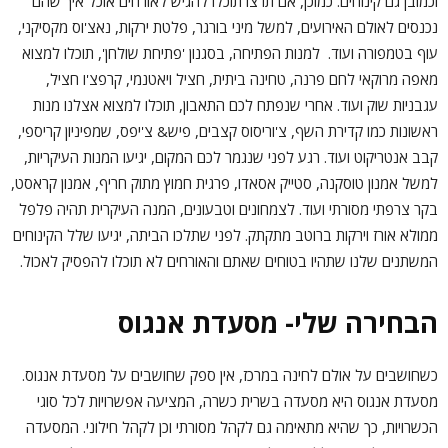
וכמובן גם קינוחים. כמוכן, אם תרצו תוכלו להגיש לאורחים אוכל איך שהם
נכנסים לאולם האירועים, למשל מיני בורגר, פלטת ירקות, נאצ'וס מקסיקני,
עוף בטמפורה ועוד. למנות הפתיחה, בסגנון 'פתיחת שולחן', תוכלו למצוא
מאפה מרוקאי לחם פרנה, טחינה ביתית, חציל ויאטנמי, קרפצ'ו חציל,
עגבניות שוק ועוד. אחרי שנפתח לכם התאבון, תוכלו למצוא אצלנו מנות
ראשונות כמו קדירת השף, צ'וריסוס קצבים, פיש& צ'יפס, שמפיניון קריספי,
קבב אנטריקוט ועוד. רגע לפני שנגמר לכם המקום, יגיעו המנות העיקריות,
למשל אמנון טוסקנה, סטייק אסאדו, פרגית חמוץ מתוק חריף, אמנון קראסט,
בקר צרפתי מסורתי ועוד. לצמחונים וטבעונים, המנה העיקרית תהיה פלפל
ממולא אורז וירקות ברוטב מתקתק. לפני שתלכו הביתה, יגיעו שלל הקינוחים
המשתנים שלנו שתהיו בטוחים שאתם והאורחים לא תוכלו להפסיק לאכול.
הבחירה שלי- מסעדת אנגוס
כשחושבים על אולם לחינה במרכז, אין ספק שחושבים על מסעדת אנגוס.
מסעדת אנגוס היא מסעדה בשרית כשרה, המציעה אפשרויות לכל סוגי
הכשרויות, כך שהיא מתאימה גם לקהל מסורתי וכן לקהל חילוני. המסעדה