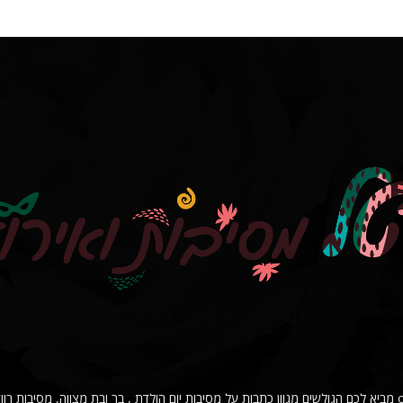
פורטל מסיבות ואירועים onlineparty מביא לכם הגולשים מגוון כתבות על מסיבות יום הולדת , בר ובת מצווה, מ